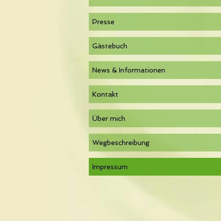
Presse
Gästebuch
News & Informationen
Kontakt
Über mich
Wegbeschreibung
Impressum