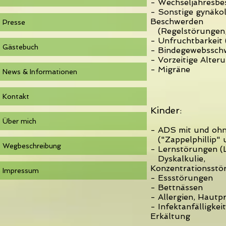
- Wechseljahresb
- Sonstige gynäko
Beschwerden
Presse
(Regelstörungen, 
- Unfruchtbarkeit
Gästebuch
- Bindegewebssch
- Vorzeitige Alter
- Migräne
News & Informationen
Kontakt
Kinder
:
Über mich
- ADS mit und ohn
("Zappelphillip" 
Wegbeschreibung
- Lernstörungen (
Dyskalkulie,
Konzentrationsstö
Impressum
- Essstörungen
- Bettnässen
- Allergien, Hautp
- Infektanfälligkei
Erkältung